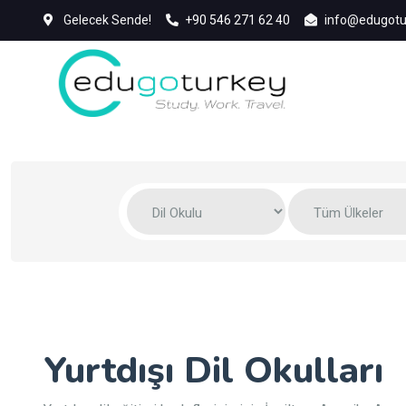
Gelecek Sende!
+90 546 271 62 40
info@edugotu
Yurtdışı Dil Okulları