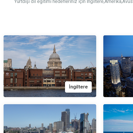
Yurtdışı dil eğitimi hedefleriniz için İngiltere,Amerika,A
İngiltere