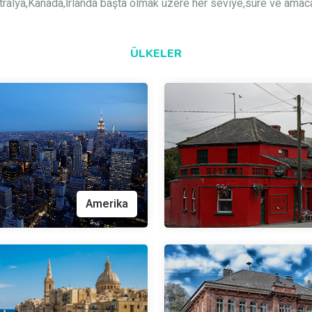
vustralya,Kanada,İrlanda başta olmak üzere her seviye,süre ve amaca
ÜLKELER
Amerika