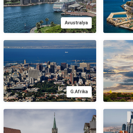
Avustralya
G.Afrika