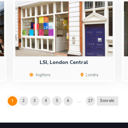
LSI, London Central
İngiltere
Londra
2
3
4
5
6
27
Sonraki
1
...