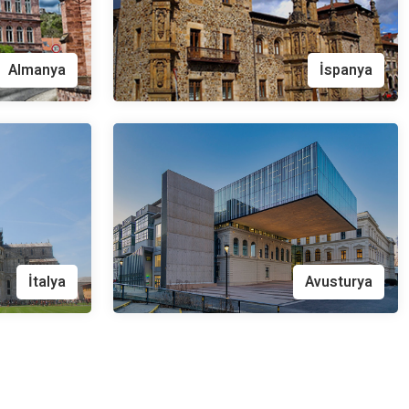
Almanya
İspanya
İtalya
Avusturya