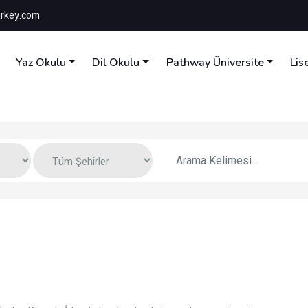
rkey.com
Yaz Okulu
Dil Okulu
Pathway Üniversite
Lis