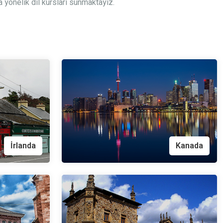
 yönelik dil kursları sunmaktayız.
İrlanda
Kanada